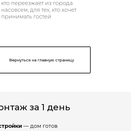
кто переезжает из города
насовсем, для тех, кто хочет
принимать гостей
Вернуться на главную страницу
онтаж за 1 день
стройки
— дом готов