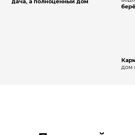
дача, а полноценный дом
берё
Карк
дом 