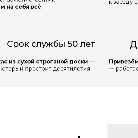
к заезду 
м на себя всё
Д
Срок службы 50 лет
ас из сухой строганой доски
—
Привезём
который простоит десятилетия
—
работа